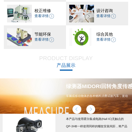
校正维修
设计咨询
查看详情
查看详情
节能环保
综合其他
查看详情
查看详情
PRODUCT DISPLAY
产品展示
器 CP-45H减速机系列
绿测器MIDORI回转角度传感器
车辆或移动物体的各种燃料消费试验汽车，发动
机，汽车配件，能源
本产品与使用霍尔集成电路(Hall IC)无触点的
QP-3HB一样使用同样的螺纹安装间距，将产品