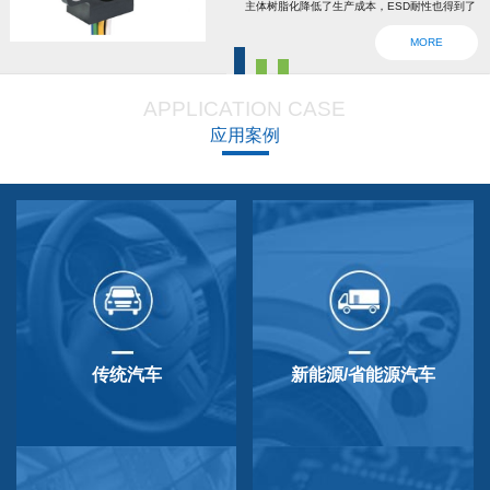
主体树脂化降低了生产成本，ESD耐性也得到了
强化。为了确认安全，6线2输出，根据标准轴内
MORE
设回位弹簧，防震动防撞击功能强大，防尘防
滴，适用于车辆用防水滴连接器。特殊式样与
APPLICATION CASE
QP-3HB标准相同。本产品在游船、铲运车的遥
应用案例
控手柄、卡车离合器和换挡等方面要求较高的领
域做出了较好成绩，得到了使用者的广泛好评。
传统汽车
新能源/省能源汽车