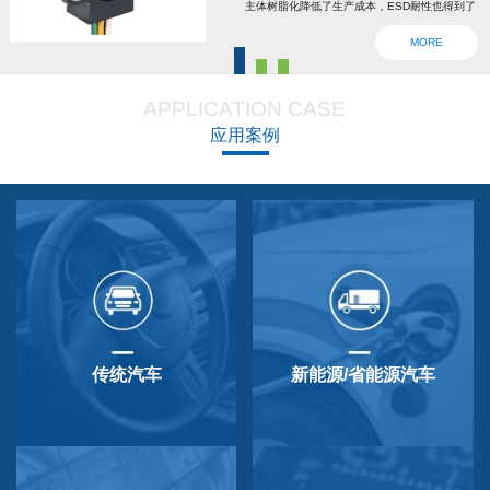
主体树脂化降低了生产成本，ESD耐性也得到了
强化。为了确认安全，6线2输出，根据标准轴内
MORE
设回位弹簧，防震动防撞击功能强大，防尘防
滴，适用于车辆用防水滴连接器。特殊式样与
APPLICATION CASE
QP-3HB标准相同。本产品在游船、铲运车的遥
应用案例
控手柄、卡车离合器和换挡等方面要求较高的领
域做出了较好成绩，得到了使用者的广泛好评。
传统汽车
新能源/省能源汽车