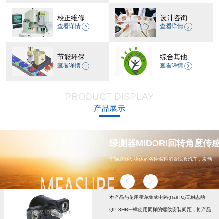
校正维修
设计咨询
查看详情
查看详情
节能环保
综合其他
查看详情
查看详情
PRODUCT DISPLAY
产品展示
器 CP-45H减速机系列
绿测器MIDORI回转角度传感器
车辆或移动物体的各种燃料消费试验汽车，发动
机，汽车配件，能源
本产品与使用霍尔集成电路(Hall IC)无触点的
QP-3HB一样使用同样的螺纹安装间距，将产品