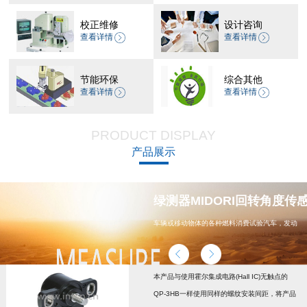
校正维修
设计咨询
查看详情
查看详情
节能环保
综合其他
查看详情
查看详情
PRODUCT DISPLAY
产品展示
器 CP-45H减速机系列
绿测器MIDORI回转角度传感器
车辆或移动物体的各种燃料消费试验汽车，发动
机，汽车配件，能源
本产品与使用霍尔集成电路(Hall IC)无触点的
QP-3HB一样使用同样的螺纹安装间距，将产品