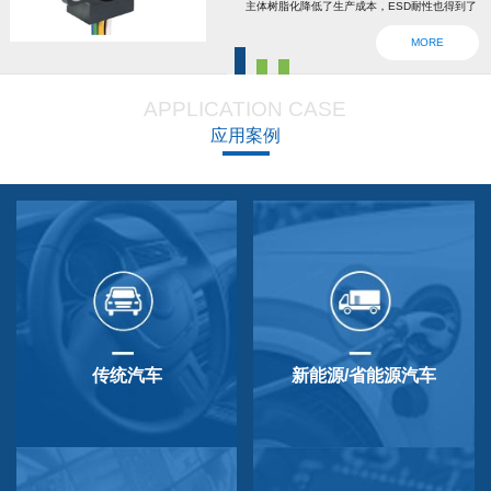
主体树脂化降低了生产成本，ESD耐性也得到了
强化。为了确认安全，6线2输出，根据标准轴内
MORE
设回位弹簧，防震动防撞击功能强大，防尘防
滴，适用于车辆用防水滴连接器。特殊式样与
APPLICATION CASE
QP-3HB标准相同。本产品在游船、铲运车的遥
应用案例
控手柄、卡车离合器和换挡等方面要求较高的领
域做出了较好成绩，得到了使用者的广泛好评。
传统汽车
新能源/省能源汽车