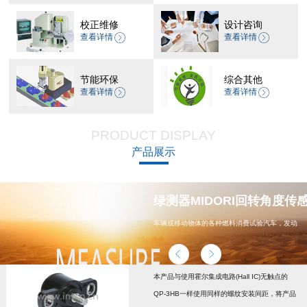
校正维修
设计咨询
查看详情
查看详情
节能环保
综合其他
查看详情
查看详情
PRODUCT DISPLAY
产品展示
器 CP-45H减速机系列
绿测器MIDORI回转角度传感器
车辆或移动物体的各种燃料消费试验汽车，发动
机，汽车配件，能源
本产品与使用霍尔集成电路(Hall IC)无触点的
QP-3HB一样使用同样的螺纹安装间距，将产品