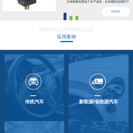
主体树脂化降低了生产成本，ESD耐性也得到了
强化。为了确认安全，6线2输出，根据标准轴内
MORE
设回位弹簧，防震动防撞击功能强大，防尘防
滴，适用于车辆用防水滴连接器。特殊式样与
APPLICATION CASE
QP-3HB标准相同。本产品在游船、铲运车的遥
应用案例
控手柄、卡车离合器和换挡等方面要求较高的领
域做出了较好成绩，得到了使用者的广泛好评。
传统汽车
新能源/省能源汽车