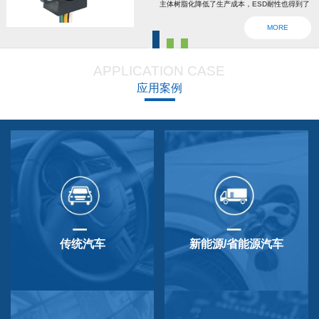
主体树脂化降低了生产成本，ESD耐性也得到了
强化。为了确认安全，6线2输出，根据标准轴内
MORE
设回位弹簧，防震动防撞击功能强大，防尘防
滴，适用于车辆用防水滴连接器。特殊式样与
APPLICATION CASE
QP-3HB标准相同。本产品在游船、铲运车的遥
应用案例
控手柄、卡车离合器和换挡等方面要求较高的领
域做出了较好成绩，得到了使用者的广泛好评。
传统汽车
新能源/省能源汽车