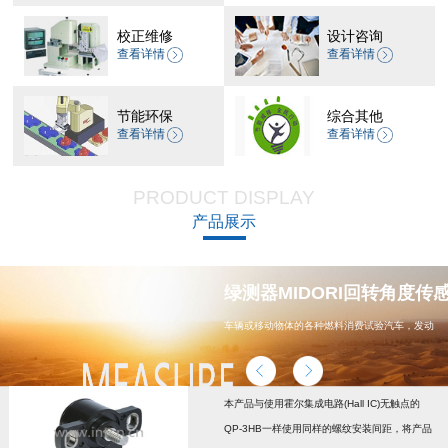
校正维修
设计咨询
查看详情
查看详情
节能环保
综合其他
查看详情
查看详情
PRODUCT DISPLAY
产品展示
器 CP-45H减速机系列
绿测器MIDORI回转角度传感器
车辆或移动物体的各种燃料消费试验汽车，发动
机，汽车配件，能源
本产品与使用霍尔集成电路(Hall IC)无触点的
QP-3HB一样使用同样的螺纹安装间距，将产品