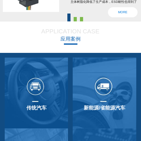
主体树脂化降低了生产成本，ESD耐性也得到了
强化。为了确认安全，6线2输出，根据标准轴内
MORE
设回位弹簧，防震动防撞击功能强大，防尘防
滴，适用于车辆用防水滴连接器。特殊式样与
APPLICATION CASE
QP-3HB标准相同。本产品在游船、铲运车的遥
应用案例
控手柄、卡车离合器和换挡等方面要求较高的领
域做出了较好成绩，得到了使用者的广泛好评。
传统汽车
新能源/省能源汽车