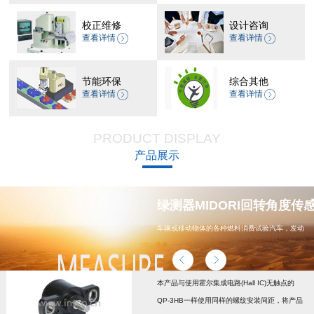
校正维修
设计咨询
查看详情
查看详情
节能环保
综合其他
查看详情
查看详情
PRODUCT DISPLAY
产品展示
器 CP-45H减速机系列
绿测器MIDORI回转角度传感器
车辆或移动物体的各种燃料消费试验汽车，发动
机，汽车配件，能源
本产品与使用霍尔集成电路(Hall IC)无触点的
QP-3HB一样使用同样的螺纹安装间距，将产品